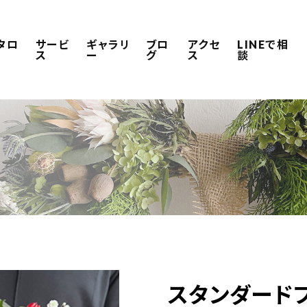
タロ
サービ
ギャラリ
ブロ
アクセ
LINEで相
ス
ー
グ
ス
談
スタンダードブー