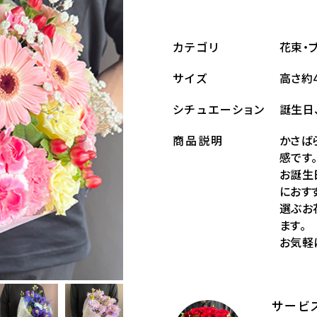
花束・
カテゴリ
高さ約4
サイズ
誕生日
シチュエーション
かさば
商品説明
感です
お誕生
におす
選ぶお
ます。
お気軽
サービ