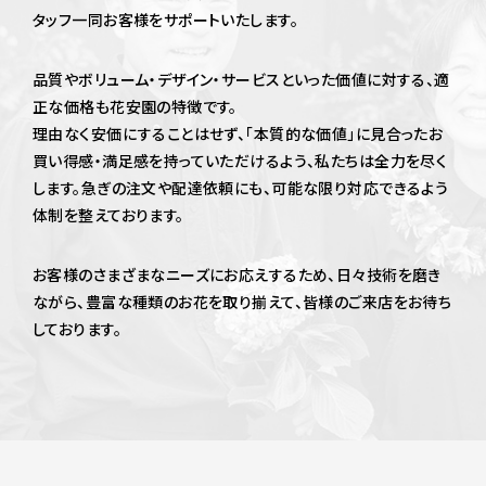
LINEで相談
タッフ一同お客様をサポートいたします。
品質やボリューム・デザイン・サービスといった価値に対する、適
06-6531-0087
正な価格も花安園の特徴です。
理由なく安価にすることはせず、「本質的な価値」に見合ったお
営業時間
月～金曜 8:00～18:30 / 土曜 8:00～18:00
買い得感・満足感を持っていただけるよう、私たちは全力を尽く
定休日：日曜
します。
急ぎの注文や配達依頼にも、可能な限り対応できるよう
体制を整えております。
お申し込み・ご注文
お客様のさまざまなニーズにお応えするため、日々技術を磨き
ながら、
豊富な種類のお花を取り揃えて、皆様のご来店をお待ち
しております。