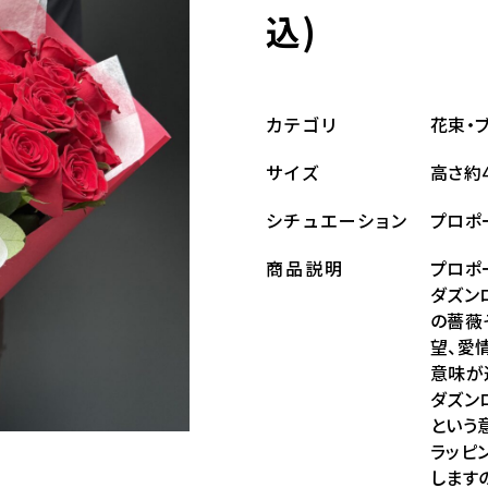
込)
花束・
カテゴリ
高さ約4
サイズ
プロポ
シチュエーション
プロポ
商品説明
ダズン
の薔薇
望、愛
意味が
ダズン
という
ラッピ
します